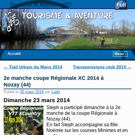
Tourisme et Aventure VTT
Accueil
Menu ↓
Skip to primary content
Aller au contenu secondaire
Navigation des articles
←
Trail Urbain du Mans 2014
Transperseigne club 2014
→
2e manche coupe Régionale XC 2014 à
Nozay (44)
Publié le
25 mars 2014
par
Ludo
Dimanche 23 mars 2014
Steph a participé dimanche à la 2e
manche de la coupe Régionale à
Nozay (44).
En fait Steph accompagne sa fille
Noëmie sur les courses Minimes et en