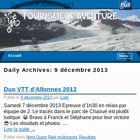
Tourisme et Aventure VTT
Accueil
Menu ↓
Skip to primary content
Aller au contenu secondaire
Daily Archives:
9 décembre 2013
Duo VTT d’Allonnes 2013
Publié le
9 décembre 2013
par
Ludo
Samedi 7 décembre 2013 Epreuve d’1h30 en relais par
équipe de 2. Le tracés dans le parc de Chaoué est plutôt
ludique 😀 Bravo à Franck et Stéphane pour leur victoire
😎 Les résultats et photos. …
Lire la suite
→
Publié dans
Nord Ouest
,
Raid multisports
,
Résultats