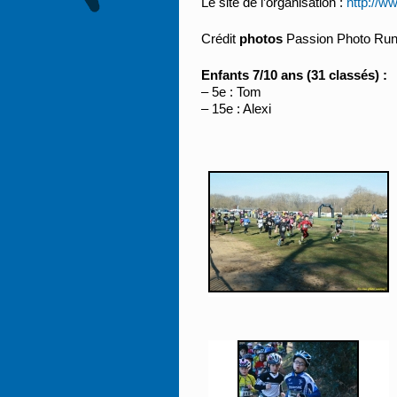
Le site de l’organisation :
http://w
Crédit
photos
Passion Photo Runn
Enfants 7/10 ans (31 classés) :
– 5e : Tom
– 15e : Alexi