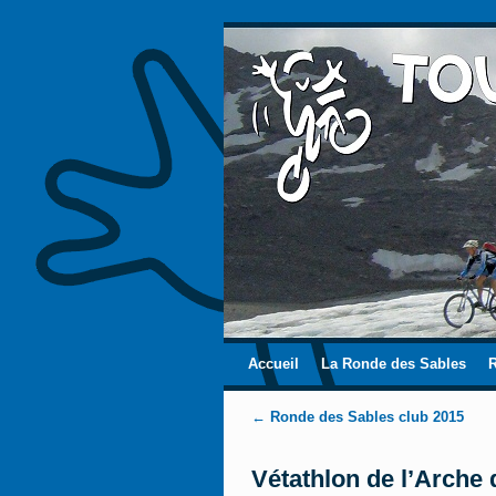
Skip to primary content
Aller au contenu secondaire
Accueil
La Ronde des Sables
Navigation des articles
←
Ronde des Sables club 2015
Vétathlon de l’Arche 