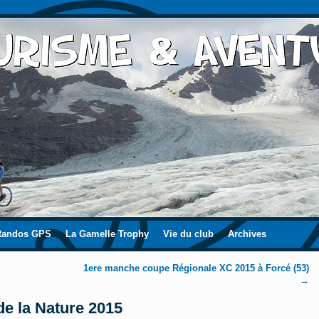
Randos GPS
La Gamelle Trophy
Vie du club
Archives
1ere manche coupe Régionale XC 2015 à Forcé (53)
→
de la Nature 2015