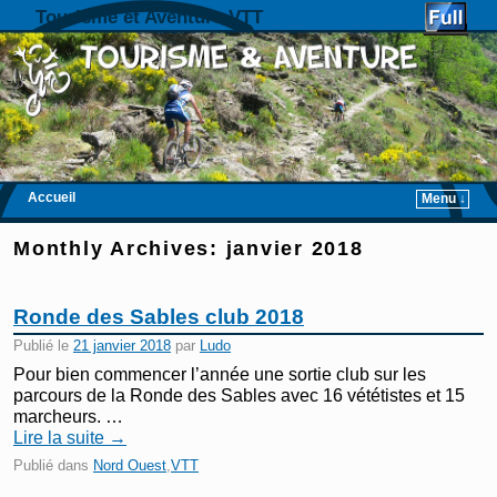
Tourisme et Aventure VTT
Accueil
Menu ↓
Skip to primary content
Aller au contenu secondaire
Monthly Archives:
janvier 2018
Ronde des Sables club 2018
Publié le
21 janvier 2018
par
Ludo
Pour bien commencer l’année une sortie club sur les
parcours de la Ronde des Sables avec 16 vététistes et 15
marcheurs. …
Lire la suite
→
Publié dans
Nord Ouest
,
VTT