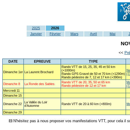
2025
2026
Janvier
Février
Mars
Avril
Mai
NO
<<
Pr
DATE
EPREUVE
TYPE
Rando VTT de 15, 25, 35, 45 et 50 km
(+1000m)
Ne
Dimanche 1er
La Laurent Brochard
Rando GPS Gravel de 50 et 70 km (+1290m)
(7
Rando pédestre de 7, 12 et 17 km (+390m)
Rando VTT de 20, 35, 50 et 65 km
Mu
Dimanche 8
La Ronde des Sables
Rando pédestre de 12 et 17 km
(7
Mercredi 11
Dimanche 15
La Vallée du Loir
Dimanche 22
Rando VTT de 20 à 60 km (+800m)
Mo
d'Automne
Dimanche 29
N'hésitez pas à nous proposer vos manifestations VTT, pour cela il su