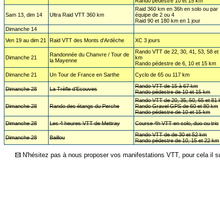
Rando pédestre 10 et 15 km
Raid 360 km en 36h en solo ou par
Sam 13, dim 14
Ultra Raid VTT 360 km
équipe de 2 ou 4
Raid 90 et 180 km en 1 jour
Dimanche 14
Ven 19 au dim 21
Raid VTT des Monts d'Ardèche
XC 3 jours
Rando VTT de 22, 30, 41, 53, 58 et
Randonnée du Chanvre / Tour de
Dimanche 21
km
la Mayenne
Rando pédestre de 6, 10 et 15 km
Dimanche 21
Un Tour de France en Sarthe
Cyclo de 65 ou 117 km
Rando VTT de 15 à 67 km
Dimanche 28
La Trèfle d'Ecouves
Rando pédestre de 10 et 15 km
Rando VTT de 20, 35, 50, 65 et 81
Dimanche 28
Rando des étangs du Perche
Rando Gravel GPS de 60 et 80 km
Rando pédestre de 10 et 15 km
Dimanche 28
Les 4 heures VTT de Mettray
Course 4h VTT en solo, duo ou trio
Rando VTT de de 30 et 52 km
Dimanche 28
Baillou
Rando pédestre de 10, 15 et 22 km
N'hésitez pas à nous proposer vos manifestations VTT, pour cela il su