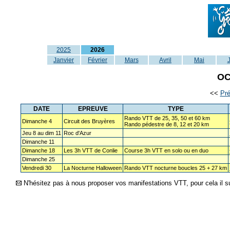
2025
2026
Janvier
Février
Mars
Avril
Mai
OC
<<
Pr
DATE
EPREUVE
TYPE
Rando VTT de 25, 35, 50 et 60 km
Dimanche 4
Circuit des Bruyères
Rando pédestre de 8, 12 et 20 km
Jeu 8 au dim 11
Roc d'Azur
Dimanche 11
Dimanche 18
Les 3h VTT de Conlie
Course 3h VTT en solo ou en duo
Dimanche 25
Vendredi 30
La Nocturne Halloween
Rando VTT nocturne boucles 25 + 27 km
N'hésitez pas à nous proposer vos manifestations VTT, pour cela il su