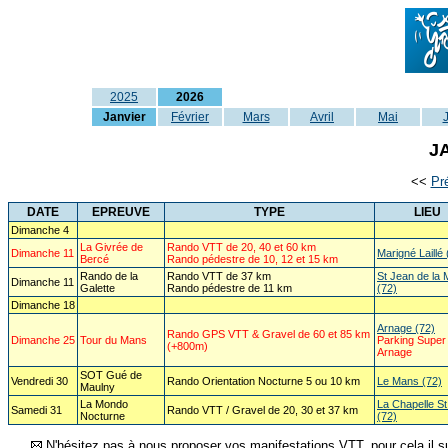
2025
2026
Janvier
Février
Mars
Avril
Mai
J
<<
Pr
DATE
EPREUVE
TYPE
LIEU
Dimanche 4
La Givrée de
Rando VTT de 20, 40 et 60 km
Dimanche 11
Marigné Laillé 
Bercé
Rando pédestre de 10, 12 et 15 km
Rando de la
Rando VTT de 37 km
St Jean de la 
Dimanche 11
Galette
Rando pédestre de 11 km
(72)
Dimanche 18
Arnage (72)
Rando GPS VTT & Gravel de 60 et 85 km
Dimanche 25
Tour du Mans
Parking Super
(+800m)
Arnage
SOT Gué de
Vendredi 30
Rando Orientation Nocturne 5 ou 10 km
Le Mans (72)
Maulny
La Mondo
La Chapelle St
Samedi 31
Rando VTT / Gravel de 20, 30 et 37 km
Nocturne
(72)
N'hésitez pas à nous proposer vos manifestations VTT, pour cela il su