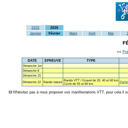
2025
2026
Janvier
Février
Mars
Avril
Mai
F
<<
Pr
DATE
EPREUVE
TYPE
Dimanche 1er
Dimanche 8
Dimanche 15
Rando VTT / Gravel de 20, 40 et 60 km
Dimanche 22
Rando nature
Parig
Cyclo de 55 et 80 km
N'hésitez pas à nous proposer vos manifestations VTT, pour cela il su