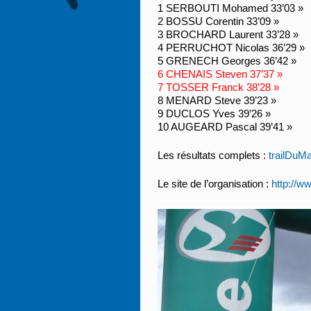
1 SERBOUTI Mohamed 33’03 »
2 BOSSU Corentin 33’09 »
3 BROCHARD Laurent 33’28 »
4 PERRUCHOT Nicolas 36’29 »
5 GRENECH Georges 36’42 »
6 CHENAIS Steven 37’37 »
7 TOSSER Franck 38’28 »
8 MENARD Steve 39’23 »
9 DUCLOS Yves 39’26 »
10 AUGEARD Pascal 39’41 »
Les résultats complets :
trailDuM
Le site de l’organisation :
http://w