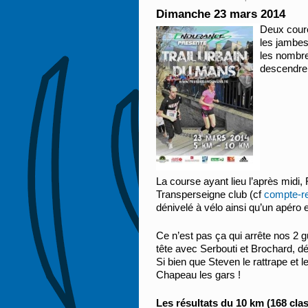
Dimanche 23 mars 2014
Deux coure
les jambes 
les nombre
descendre
La course ayant lieu l’après midi, 
Transperseigne club (cf
compte-r
dénivelé à vélo ainsi qu’un apéro 
Ce n’est pas ça qui arrête nos 2 g
tête avec Serbouti et Brochard, dé
Si bien que Steven le rattrape et 
Chapeau les gars !
Les résultats du 10 km (168 clas