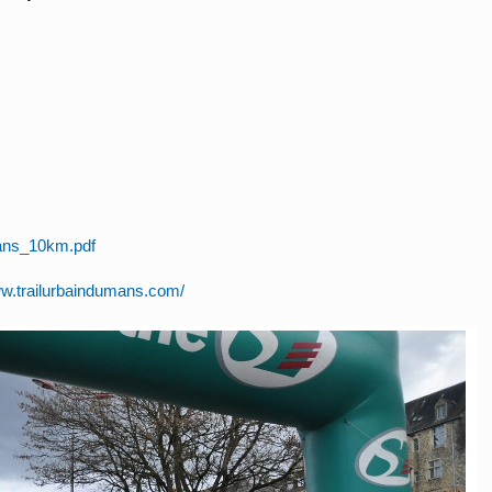
ans_10km.pdf
ww.trailurbaindumans.com/