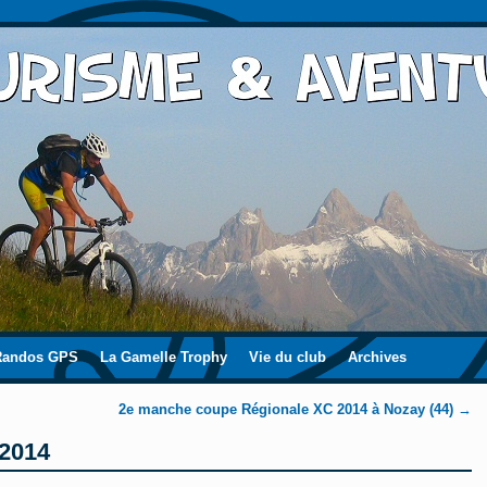
Randos GPS
La Gamelle Trophy
Vie du club
Archives
2e manche coupe Régionale XC 2014 à Nozay (44)
→
 2014