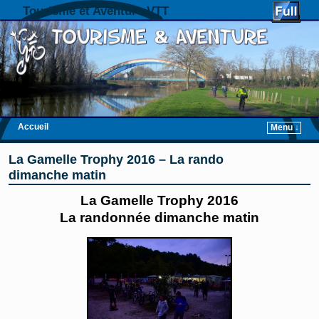
Tourisme et Aventure VTT
Accueil
Menu ↓
Skip to primary content
Aller au contenu secondaire
La Gamelle Trophy 2016 – La rando
dimanche matin
La Gamelle Trophy 2016
La randonnée dimanche matin