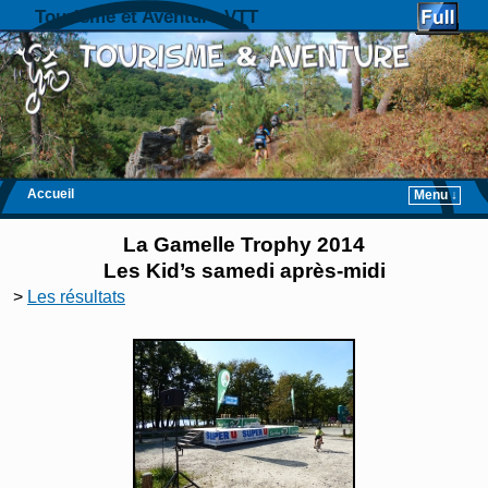
Tourisme et Aventure VTT
Accueil
Menu ↓
Skip to primary content
Aller au contenu secondaire
La Gamelle Trophy 2014
Les Kid’s samedi après-midi
>
Les résultats