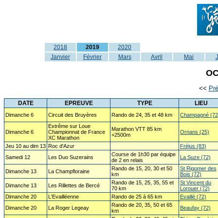
2018
2019
2020
Janvier
Février
Mars
Avril
Mai
OC
<<
Pr
DATE
EPREUVE
TYPE
LIEU
Dimanche 6
Circuit des Bruyères
Rando de 24, 35 et 48 km
Champagné (72
Extrême sur Loue
Marathon VTT 85 km
Dimanche 6
Championnat de France
Ornans (25)
+2500m
XC Marathon
Jeu 10 au dim 13
Roc d'Azur
Fréjus (83)
Course de 1h30 par équipe
Samedi 12
Les Duo Suzerains
La Suze (72)
de 2 en relais
Rando de 15, 20, 30 et 50
St Rigomer des
Dimanche 13
La Champfloraine
km
Bois (72)
Rando de 15, 25, 35, 55 et
St Vincent du
Dimanche 13
Les Rillettes de Bercé
70 km
Lorouer (72)
Dimanche 20
L'Evailléenne
Rando de 25 à 65 km
Evaillé (72)
Rando de 20, 35, 50 et 65
Dimanche 20
La Roger Legeay
Beaufay (72)
km