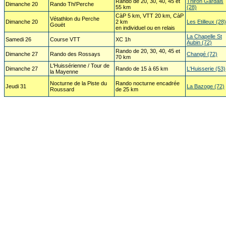
Rando de 20, 30, 40, 45 et
Thiron Gardais
Dimanche 20
Rando Thi'Perche
55 km
(28)
CàP 5 km, VTT 20 km, CàP
Vétathlon du Perche
Dimanche 20
2 km
Les Etilleux (28)
Gouët
en individuel ou en relais
La Chapelle St
Samedi 26
Course VTT
XC 1h
Aubin (72)
Rando de 20, 30, 40, 45 et
Dimanche 27
Rando des Rossays
Changé (72)
70 km
L'Huissérienne / Tour de
Dimanche 27
Rando de 15 à 65 km
L'Huisserie (53)
la Mayenne
Nocturne de la Piste du
Rando nocturne encadrée
Jeudi 31
La Bazoge (72)
Roussard
de 25 km