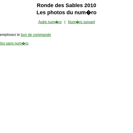
Ronde des Sables 2010
Les photos du num�ro
Autre num�ro
|
Num�ro suivant
remplissez le
bon de commande
tos sans num�ro