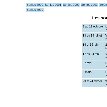
Sorties 2000
Sorties 2001
Sorties 2002
Sorties 2003
Sorti
Sorties 2010
Les sor
9 au 13 octobre
L
>
13 au 19 juillet
V
>
14 et 15 juin
2
17 au 24 mai
V
27 avril
R
>
9 mars
L
23 et 24 février
W