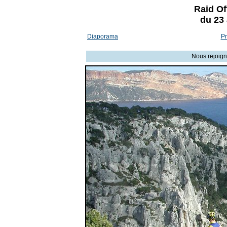
Raid Of
du 23
Diaporama
Pr
Nous rejoigno