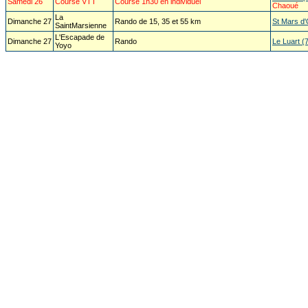
Samedi 26
Course VTT
Course 1h30 en individuel
Chaoué
La
Dimanche 27
Rando de 15, 35 et 55 km
St Mars d'O
SaintMarsienne
L'Escapade de
Dimanche 27
Rando
Le Luart (
Yoyo