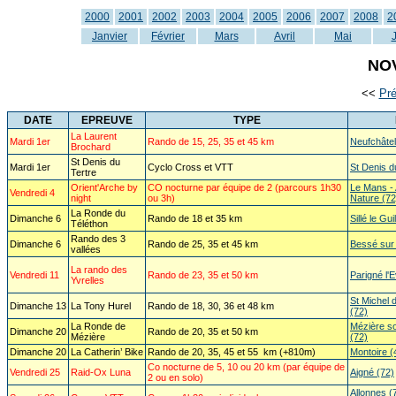
2000
2001
2002
2003
2004
2005
2006
2007
2008
2
Janvier
Février
Mars
Avril
Mai
NO
<<
Pr
DATE
EPREUVE
TYPE
La Laurent
Mardi 1er
Rando de 15, 25, 35 et 45 km
Neufchâtel
Brochard
St Denis du
Mardi 1er
Cyclo Cross et VTT
St Denis d
Tertre
Orient'Arche by
CO nocturne par équipe de 2 (parcours 1h30
Le Mans - 
Vendredi 4
night
ou 3h)
Nature (72
La Ronde du
Dimanche 6
Rando de 18 et 35 km
Sillé le Gu
Téléthon
Rando des 3
Dimanche 6
Rando de 25, 35 et 45 km
Bessé sur
vallées
La rando des
Vendredi 11
Rando de 23, 35 et 50 km
Parigné l'
Yvrelles
St Michel
Dimanche 13
La Tony Hurel
Rando de 18, 30, 36 et 48 km
(72)
La Ronde de
Mézière s
Dimanche 20
Rando de 20, 35 et 50 km
Mézière
(72)
Dimanche 20
La Catherin’ Bike
Rando de 20, 35, 45 et 55 km (+810m)
Montoire (
Co nocturne de 5, 10 ou 20 km (par équipe de
Vendredi 25
Raid-Ox Luna
Aigné (72)
2 ou en solo)
Allonnes (