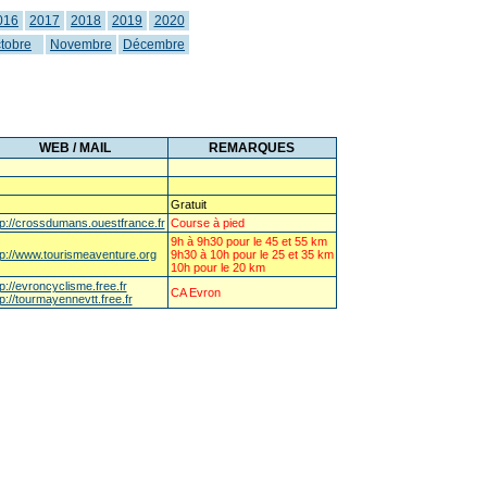
016
2017
2018
2019
2020
tobre
Novembre
Décembre
WEB / MAIL
REMARQUES
Gratuit
tp://crossdumans.ouestfrance.fr
Course à pied
9h à 9h30 pour le 45 et 55 km
tp://www.tourismeaventure.org
9h30 à 10h pour le 25 et 35 km
10h pour le 20 km
tp://evroncyclisme.free.fr
CA Evron
tp://tourmayennevtt.free.fr