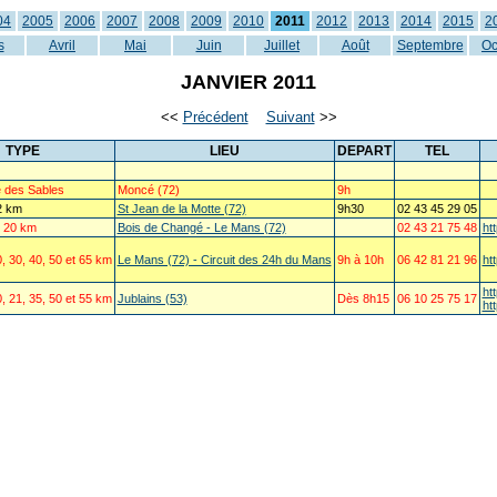
04
2005
2006
2007
2008
2009
2010
2011
2012
2013
2014
2015
2
s
Avril
Mai
Juin
Juillet
Août
Septembre
Oc
JANVIER 2011
<<
Précédent
Suivant
>>
TYPE
LIEU
DEPART
TEL
 des Sables
Moncé (72)
9h
2 km
St Jean de la Motte (72)
9h30
02 43 45 29 05
 20 km
Bois de Changé - Le Mans (72)
02 43 21 75 48
ht
 30, 40, 50 et 65 km
Le Mans (72) - Circuit des 24h du Mans
9h à 10h
06 42 81 21 96
ht
ht
 21, 35, 50 et 55 km
Jublains (53)
Dès 8h15
06 10 25 75 17
ht