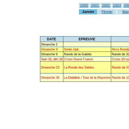
2000
2001
2002
2003
20
Janvier
Février
Mar
DATE
EPREUVE
Dimanche 2
Dimanche 9
Sortie club
Reco Ronde
Dimanche 9
Rando de la Galette
Rando de 3
Sam 15, dim 16
Cross Ouest France
Cross 10 ou
Dimanche 23
La Ronde des Sables
Rando de 20,
Dimanche 30
La Diablinte / Tour de la Mayenne
Rando de 10,