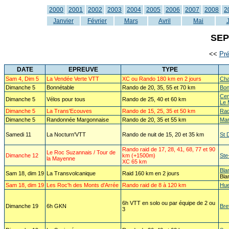
2000
2001
2002
2003
2004
2005
2006
2007
2008
2
Janvier
Février
Mars
Avril
Mai
SEP
<<
Pr
DATE
EPREUVE
TYPE
Sam 4, Dim 5
La Vendée Verte VTT
XC ou Rando 180 km en 2 jours
Cha
Dimanche 5
Bonnétable
Rando de 20, 35, 55 et 70 km
Bon
Cen
Dimanche 5
Vélos pour tous
Rando de 25, 40 et 60 km
Le 
Dimanche 5
La Trans'Ecouves
Rando de 15, 25, 35 et 50 km
Rad
Dimanche 5
Randonnée Margonnaise
Rando de 20, 35 et 55 km
Mar
Samedi 11
La Nocturn'VTT
Rando de nuit de 15, 20 et 35 km
St 
Rando raid de 17, 28, 41, 68, 77 et 90
Le Roc Suzannais / Tour de
Dimanche 12
km (+1500m)
Ste
la Mayenne
XC 65 km
Bla
Sam 18, dim 19
La Transvolcanique
Raid 160 km en 2 jours
Bla
Sam 18, dim 19
Les Roc'h des Monts d'Arrée
Rando raid de 8 à 120 km
Hue
6h VTT en solo ou par équipe de 2 ou
Dimanche 19
6h GKN
Bre
3