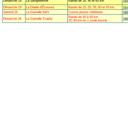
Dimanche 19
La Savignéenne
Rando de 26, 40 et 60 km
Sav
Dimanche 19
La Diable d'Écouves
Rando de 15, 25, 35, 50 et 70 km
Vin
Samedi 25
La Gamelle Kid's
Course jeunes vététistes
Sil
Rando de 20 à 50 km
Dimanche 26
La Gamelle Trophy
Sil
XC 60 km en 1 seule boucle