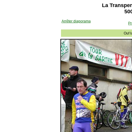
La Transper
500
Arrêter diaporama
Pr
Ouf l