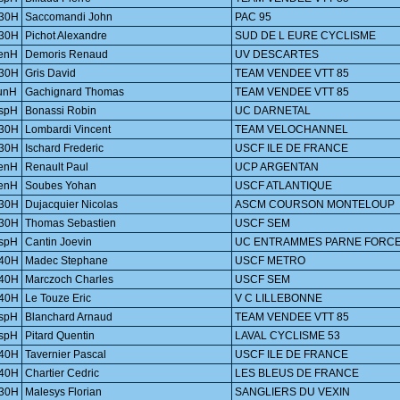
30H
Saccomandi John
PAC 95
30H
Pichot Alexandre
SUD DE L EURE CYCLISME
enH
Demoris Renaud
UV DESCARTES
30H
Gris David
TEAM VENDEE VTT 85
unH
Gachignard Thomas
TEAM VENDEE VTT 85
spH
Bonassi Robin
UC DARNETAL
30H
Lombardi Vincent
TEAM VELOCHANNEL
30H
Ischard Frederic
USCF ILE DE FRANCE
enH
Renault Paul
UCP ARGENTAN
enH
Soubes Yohan
USCF ATLANTIQUE
30H
Dujacquier Nicolas
ASCM COURSON MONTELOUP
30H
Thomas Sebastien
USCF SEM
spH
Cantin Joevin
UC ENTRAMMES PARNE FORC
40H
Madec Stephane
USCF METRO
40H
Marczoch Charles
USCF SEM
40H
Le Touze Eric
V C LILLEBONNE
spH
Blanchard Arnaud
TEAM VENDEE VTT 85
spH
Pitard Quentin
LAVAL CYCLISME 53
40H
Tavernier Pascal
USCF ILE DE FRANCE
40H
Chartier Cedric
LES BLEUS DE FRANCE
30H
Malesys Florian
SANGLIERS DU VEXIN