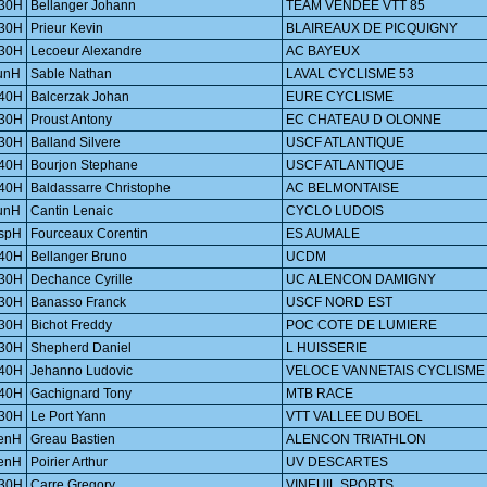
30H
Bellanger Johann
TEAM VENDEE VTT 85
30H
Prieur Kevin
BLAIREAUX DE PICQUIGNY
30H
Lecoeur Alexandre
AC BAYEUX
unH
Sable Nathan
LAVAL CYCLISME 53
40H
Balcerzak Johan
EURE CYCLISME
30H
Proust Antony
EC CHATEAU D OLONNE
30H
Balland Silvere
USCF ATLANTIQUE
40H
Bourjon Stephane
USCF ATLANTIQUE
40H
Baldassarre Christophe
AC BELMONTAISE
unH
Cantin Lenaic
CYCLO LUDOIS
spH
Fourceaux Corentin
ES AUMALE
40H
Bellanger Bruno
UCDM
30H
Dechance Cyrille
UC ALENCON DAMIGNY
30H
Banasso Franck
USCF NORD EST
30H
Bichot Freddy
POC COTE DE LUMIERE
30H
Shepherd Daniel
L HUISSERIE
40H
Jehanno Ludovic
VELOCE VANNETAIS CYCLISME
40H
Gachignard Tony
MTB RACE
30H
Le Port Yann
VTT VALLEE DU BOEL
enH
Greau Bastien
ALENCON TRIATHLON
enH
Poirier Arthur
UV DESCARTES
30H
Carre Gregory
VINEUIL SPORTS