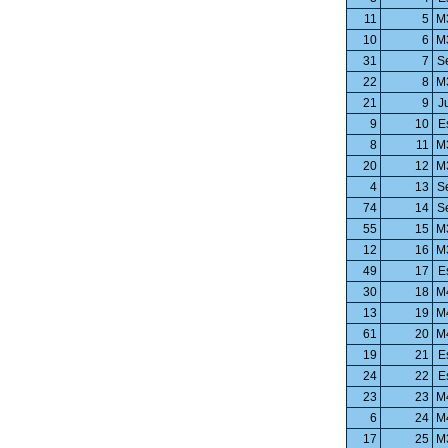
11
5
M
10
6
M
31
7
S
22
8
M
21
9
J
9
10
E
8
11
M
20
12
M
4
13
S
74
14
S
55
15
M
12
16
M
49
17
E
30
18
M
13
19
M
61
20
M
19
21
E
24
22
E
23
23
M
6
24
M
17
25
M