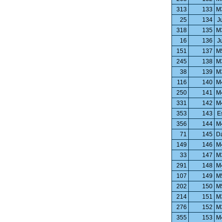
313
133
M
25
134
J
318
135
M
16
136
J
151
137
M
245
138
M
38
139
M
116
140
M
250
141
M
331
142
M
353
143
E
356
144
M
71
145
D
149
146
M
33
147
M
291
148
M
107
149
M
202
150
M
214
151
M
276
152
M
355
153
M