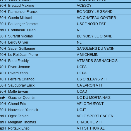
30H
Bretaud Maxime
VCESQY
40H
Parmentier Franck
BC NOISY LE GRAND
30H
Guerin Mickael
VC CHATEAU GONTIER
30H
Boulanger Jerome
USCF NORD EST
enH
Corbineau Julien
NL
30H
Surardt Nicolas
BC NOISY LE GRAND
40H
Leroy Olivier
NL
40H
Sager Guillaume
SANGLIERS DU VEXIN
40H
Le Roi Jean Pierre
A MI CHEMIN
30H
Boue Freddy
VTTARDS GARNACHOIS
40H
Pivert Jerome
UCPA
40H
Rivard Yann
UCPA
40H
Ferreira Orlando
US ORLEANS VTT
50H
Saudubray Erick
CA EVRON VTT
30H
Malle Erwan
UCAD
unH
Gaucher Quentin
UC DU MORTAINAIS
40H
Cherel Eric
VELO TAUPONT
30H
Nouvellon Yannick
UCJT
enH
Ogez Fabien
VELO SPORT CACIEN
enH
Meignan Thomas
CHAUCHE VTT
spH
Portaux Enzo
VTT ST THURIAL