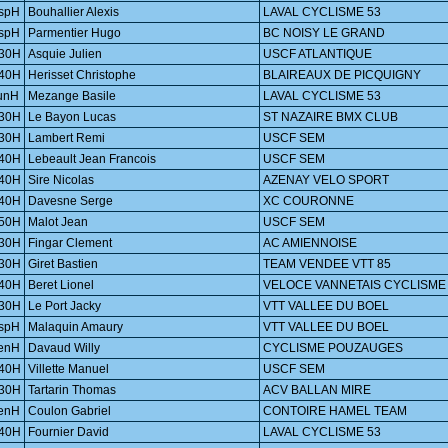
spH
Bouhallier Alexis
LAVAL CYCLISME 53
spH
Parmentier Hugo
BC NOISY LE GRAND
30H
Asquie Julien
USCF ATLANTIQUE
40H
Herisset Christophe
BLAIREAUX DE PICQUIGNY
unH
Mezange Basile
LAVAL CYCLISME 53
30H
Le Bayon Lucas
ST NAZAIRE BMX CLUB
30H
Lambert Remi
USCF SEM
40H
Lebeault Jean Francois
USCF SEM
40H
Sire Nicolas
AZENAY VELO SPORT
40H
Davesne Serge
XC COURONNE
50H
Malot Jean
USCF SEM
30H
Fingar Clement
AC AMIENNOISE
30H
Giret Bastien
TEAM VENDEE VTT 85
40H
Beret Lionel
VELOCE VANNETAIS CYCLISME
30H
Le Port Jacky
VTT VALLEE DU BOEL
spH
Malaquin Amaury
VTT VALLEE DU BOEL
enH
Davaud Willy
CYCLISME POUZAUGES
40H
Villette Manuel
USCF SEM
30H
Tartarin Thomas
ACV BALLAN MIRE
enH
Coulon Gabriel
CONTOIRE HAMEL TEAM
40H
Fournier David
LAVAL CYCLISME 53