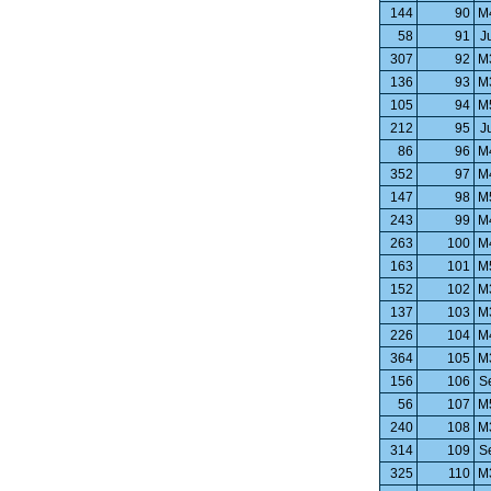
144
90
M
58
91
J
307
92
M
136
93
M
105
94
M
212
95
J
86
96
M
352
97
M
147
98
M
243
99
M
263
100
M
163
101
M
152
102
M
137
103
M
226
104
M
364
105
M
156
106
S
56
107
M
240
108
M
314
109
S
325
110
M