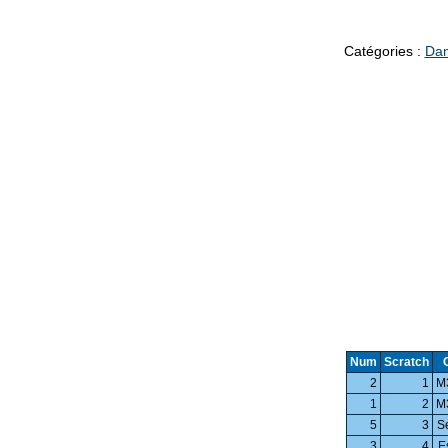
Catégories :
Da
Num
Scratch
2
1
M
1
2
M
5
3
S
3
4
E