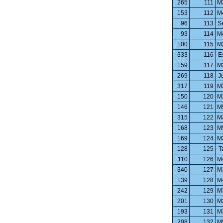
265
111
M
153
112
M
96
113
S
93
114
M
100
115
M
333
116
E
159
117
M
269
118
J
317
119
M
150
120
M
146
121
M
315
122
M
168
123
M
169
124
M
128
125
T
110
126
M
340
127
M
139
128
M
242
129
M
201
130
M
193
131
M
208
132
M