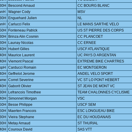
30H
Bescond Arnaud
CC BOURG BLANC
unH
Wagner Cody
MSV
30H
Enguehard Julien
NL
unH
Carlucci Felix
LE MANS SARTHE VELO
50H
Fonteneau Patrick
US ST PIERRE DES CORPS
30H
Brinza Alin Cosmin
CC PLANCOET
30H
Launay Nicolas
CC ERNEE
40H
Hubert Gilles
USCF ATLANTIQUE
40H
Maurice Laurent
UC PAYS D ARGENTAN
40H
Viemont Pascal
EXTREME BIKE CHARTRES
spH
Carducci Romain
EC MONTGERON
40H
Geffrelot Jerome
ANDEL VELO SPORT
ame
Corret Severine
VC ST LO PONT HEBERT
40H
Gaborit Olivier
ST JEAN DE MONT VC
30H
Lefrancois Timothee
TEAM CHALONNES CYCLISME
40H
Simonnet Morgan
VSC
50H
Besse Philippe
USCF SEM
50H
Maerten Francois
ESC LONGUEAU BIKE
30H
Vieira Stephane
EC DU HOUDANAIS
30H
Metay Arnaud
ST THURIAL
40H
Couroux David
SAS VTT