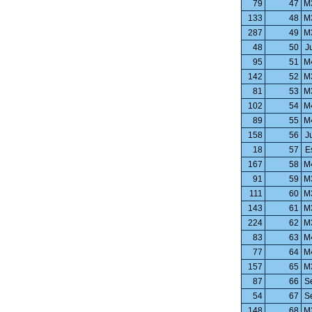
79
47
M
133
48
M
287
49
M
48
50
J
95
51
M
142
52
M
81
53
M
102
54
M
89
55
M
158
56
J
18
57
E
167
58
M
91
59
M
111
60
M
143
61
M
224
62
M
83
63
M
77
64
M
157
65
M
87
66
S
54
67
S
148
68
M