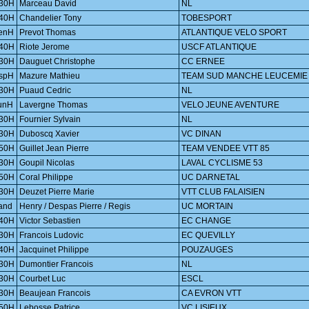
30H
Marceau David
NL
40H
Chandelier Tony
TOBESPORT
enH
Prevot Thomas
ATLANTIQUE VELO SPORT
40H
Riote Jerome
USCF ATLANTIQUE
30H
Dauguet Christophe
CC ERNEE
spH
Mazure Mathieu
TEAM SUD MANCHE LEUCEMIE
30H
Puaud Cedric
NL
unH
Lavergne Thomas
VELO JEUNE AVENTURE
30H
Fournier Sylvain
NL
30H
Duboscq Xavier
VC DINAN
50H
Guillet Jean Pierre
TEAM VENDEE VTT 85
30H
Goupil Nicolas
LAVAL CYCLISME 53
50H
Coral Philippe
UC DARNETAL
30H
Deuzet Pierre Marie
VTT CLUB FALAISIEN
and
Henry / Despas Pierre / Regis
UC MORTAIN
40H
Victor Sebastien
EC CHANGE
30H
Francois Ludovic
EC QUEVILLY
40H
Jacquinet Philippe
POUZAUGES
30H
Dumontier Francois
NL
30H
Courbet Luc
ESCL
30H
Beaujean Francois
CA EVRON VTT
50H
Lebosse Patrice
VC LISIEUX