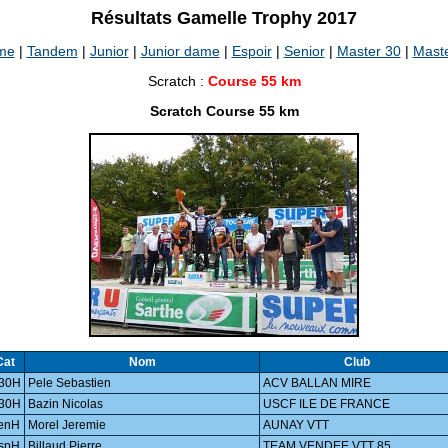
Résultats Gamelle Trophy 2017
me
|
Tandem
|
Junior
|
Junior dame
|
Espoir
|
Senior
|
Master 30
|
Mast
Scratch :
Course 55 km
Scratch Course 55 km
Cat
Nom
Club
30H
Pele Sebastien
ACV BALLAN MIRE
30H
Bazin Nicolas
USCF ILE DE FRANCE
enH
Morel Jeremie
AUNAY VTT
spH
Billaud Pierre
TEAM VENDEE VTT 85