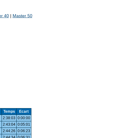
er 40
|
Master 50
Temps
Ecart
2:38:03
0:00:00
2:43:04
0:05:01
2:44:26
0:06:23
2:44:34
0:06:31