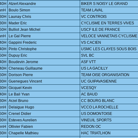
40H
Atzert Alexandre
BIKER S NOISY LE GRAND
unH
Boulo Simon
TEAM LAVAL
30H
Launay Chris
VC CONTROIS
30H
Mader Eric
CYCLISME EN TERRES VIVES
50H
Bulliot Jean Michel
USCF ILE DE FRANCE
unH
Le Gal Pierre
VELOCE VANNETAIS CYCLISME
40H
Gappini Frederic
VS CACIEN
40H
Pinto Christophe
USMC LES CLAYES SOUS BOIS
50H
Dupuy Eric
SVL BC
40H
Boudevin Jerome
ASF VTT
40H
Cheneau Guillaume
US LA GACILLY
50H
Dorison Pierre
TEAM OISE ORGANISATION
30H
Guenegues Vincent
UC GUIPAVASIENNE
30H
Gicquel Kevin
VCESQY
40H
Le Bail Yvan
AC BAUD
30H
Arzel Bruno
CC BOURG BLANC
enH
Delaigue Hugo
VCCO LA ROCHELLE
50H
Crenel Didier
US DOMONTOISE
30H
Esteves Aurelien
VINEUIL SPORTS
enH
Ollivier Fabien
REDON OC
30H
Chapelle Mathieu
HAC TRIATLHON