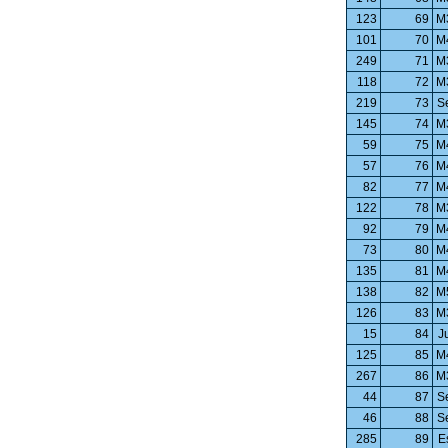
123
69
M
101
70
M
249
71
M
118
72
M
219
73
S
145
74
M
59
75
M
57
76
M
82
77
M
122
78
M
92
79
M
73
80
M
135
81
M
138
82
M
126
83
M
15
84
J
125
85
M
267
86
M
44
87
S
46
88
S
285
89
E