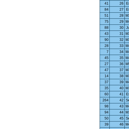
41
26
E
84
27
E
51
28
M
75
29
M
88
30
J
43
31
M
90
32
M
28
33
M
7
34
M
45
35
M
27
36
M
47
37
M
14
38
M
37
39
M
35
40
M
60
41
E
264
42
S
98
43
M
94
44
M
50
45
S
39
46
M