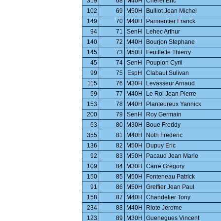
319
68
M40H
Cherel Eric
102
69
M50H
Bulliot Jean Michel
149
70
M40H
Parmentier Franck
94
71
SenH
Lehec Arthur
140
72
M40H
Bourjon Stephane
145
73
M50H
Feuillette Thierry
45
74
SenH
Poupion Cyril
99
75
EspH
Clabaut Sulivan
115
76
M30H
Levasseur Arnaud
59
77
M40H
Le Roi Jean Pierre
153
78
M40H
Planteureux Yannick
200
79
SenH
Roy Germain
63
80
M30H
Boue Freddy
355
81
M40H
Noth Frederic
136
82
M50H
Dupuy Eric
92
83
M50H
Pacaud Jean Marie
109
84
M30H
Carre Gregory
150
85
M50H
Fonteneau Patrick
91
86
M50H
Greffier Jean Paul
158
87
M40H
Chandelier Tony
234
88
M40H
Riote Jerome
123
89
M30H
Guenegues Vincent