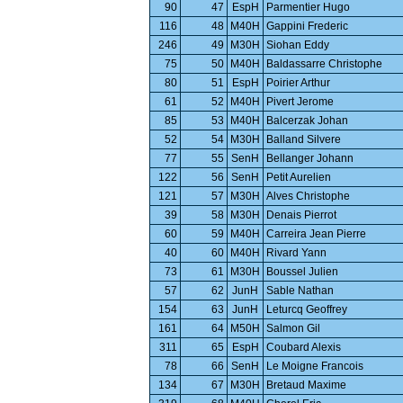
90
47
EspH
Parmentier Hugo
116
48
M40H
Gappini Frederic
246
49
M30H
Siohan Eddy
75
50
M40H
Baldassarre Christophe
80
51
EspH
Poirier Arthur
61
52
M40H
Pivert Jerome
85
53
M40H
Balcerzak Johan
52
54
M30H
Balland Silvere
77
55
SenH
Bellanger Johann
122
56
SenH
Petit Aurelien
121
57
M30H
Alves Christophe
39
58
M30H
Denais Pierrot
60
59
M40H
Carreira Jean Pierre
40
60
M40H
Rivard Yann
73
61
M30H
Boussel Julien
57
62
JunH
Sable Nathan
154
63
JunH
Leturcq Geoffrey
161
64
M50H
Salmon Gil
311
65
EspH
Coubard Alexis
78
66
SenH
Le Moigne Francois
134
67
M30H
Bretaud Maxime