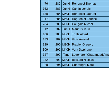
76
282
JunH
Renoncet Thomas
162
283
JunH
Cantin Lenaic
138
284
M50H
Renoncet Laurent
317
285
M50H
Haguenier Fabrice
284
286
M30H
Gaugain Michel
12
287
JunH
Marinus Teun
106
288
M50H
Trulla Albert
183
289
M30H
Vidis Arnaud
329
290
M30H
Pradier Gregory
309
291
M40H
Vera Stephane
127
292
Tand
Legendre / Chabanaud Arna
332
293
M30H
Boistard Nicolas
328
294
M40H
Gueranger Marc