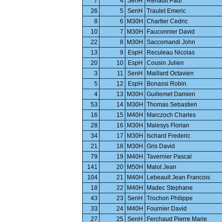
7
4
SenH
Renault Paul
26
5
SenH
Traulet Emeric
8
6
M30H
Chartier Cedric
10
7
M30H
Fauconnier David
22
8
M30H
Saccomandi John
13
9
EspH
Reculeau Nicolas
20
10
EspH
Cousin Julien
3
11
SenH
Maillard Octavien
5
12
EspH
Bonassi Robin
4
13
M30H
Guillemet Damien
53
14
M30H
Thomas Sebastien
16
15
M40H
Marczoch Charles
28
16
M30H
Malesys Florian
34
17
M30H
Ischard Frederic
21
18
M30H
Gris David
79
19
M40H
Tavernier Pascal
141
20
M50H
Malot Jean
104
21
M40H
Lebeault Jean Francois
18
22
M40H
Madec Stephane
43
23
SenH
Trochon Philippe
33
24
M40H
Fournier David
27
25
SenH
Ferchaud Pierre Marie