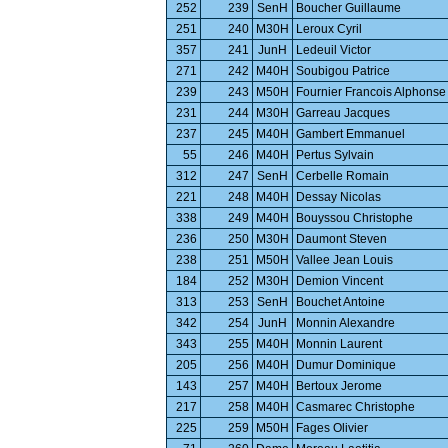
252
239
SenH
Boucher Guillaume
251
240
M30H
Leroux Cyril
357
241
JunH
Ledeuil Victor
271
242
M40H
Soubigou Patrice
239
243
M50H
Fournier Francois Alphonse
231
244
M30H
Garreau Jacques
237
245
M40H
Gambert Emmanuel
55
246
M40H
Pertus Sylvain
312
247
SenH
Cerbelle Romain
221
248
M40H
Dessay Nicolas
338
249
M40H
Bouyssou Christophe
236
250
M30H
Daumont Steven
238
251
M50H
Vallee Jean Louis
184
252
M30H
Demion Vincent
313
253
SenH
Bouchet Antoine
342
254
JunH
Monnin Alexandre
343
255
M40H
Monnin Laurent
205
256
M40H
Dumur Dominique
143
257
M40H
Bertoux Jerome
217
258
M40H
Casmarec Christophe
225
259
M50H
Fages Olivier