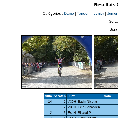
Résultats
Catégories :
Dame
|
Tandem
|
Junior
|
Junio
Scrat
Scra
Num
Scratch
Cat
Nom
14
1
M30H
Bazin Nicolas
1
2
M30H
Pele Sebastien
2
3
EspH
Billaud Pierre