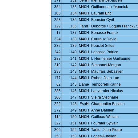
179
132
SenH
Menard Sebastien
354
133
M40H
Guittonneau Yvonnick
105
134
M40H
Laurain Eric
258
135
M30H
Boursier Cyril
129
136
Tand
Deborde / Coquin Franck /
17
137
M30H
Bonasso Franck
324
138
M40H
Couroux David
232
139
M40H
Pouclet Gilles
242
140
M50H
Lebosse Patrice
283
141
M30H
L Hermenier Guillaume
219
142
M40H
Simonnet Morgan
233
143
M40H
Maufrais Sebastien
177
144
M50H
Robert Jean Luc
62
145
Dame
Temporelli Karine
285
146
M30H
Lauvernier Nicolas
300
147
M30H
Vieira Stephane
222
148
EspH
Charpentier Bastien
272
149
M30H
Anne Damien
114
150
M40H
Cailleau William
322
151
M30H
Fournier Sylvain
209
152
M50H
Tarlier Jean Pierre
253
153
M30H
Lopes Aurelien