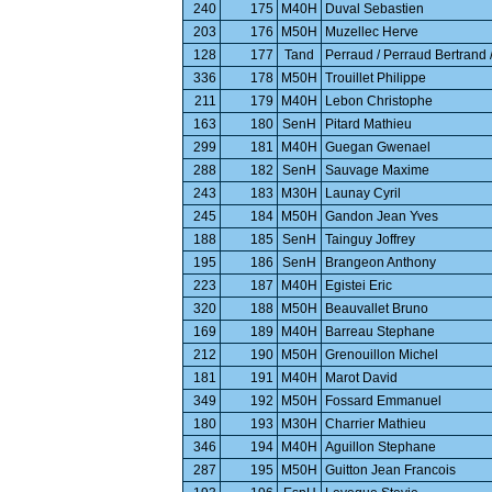
240
175
M40H
Duval Sebastien
203
176
M50H
Muzellec Herve
128
177
Tand
Perraud / Perraud Bertrand /
336
178
M50H
Trouillet Philippe
211
179
M40H
Lebon Christophe
163
180
SenH
Pitard Mathieu
299
181
M40H
Guegan Gwenael
288
182
SenH
Sauvage Maxime
243
183
M30H
Launay Cyril
245
184
M50H
Gandon Jean Yves
188
185
SenH
Tainguy Joffrey
195
186
SenH
Brangeon Anthony
223
187
M40H
Egistei Eric
320
188
M50H
Beauvallet Bruno
169
189
M40H
Barreau Stephane
212
190
M50H
Grenouillon Michel
181
191
M40H
Marot David
349
192
M50H
Fossard Emmanuel
180
193
M30H
Charrier Mathieu
346
194
M40H
Aguillon Stephane
287
195
M50H
Guitton Jean Francois