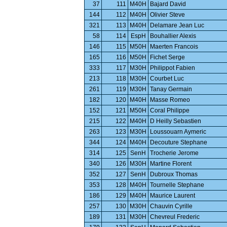
37
111
M40H
Bajard David
144
112
M40H
Olivier Steve
321
113
M40H
Delamare Jean Luc
58
114
EspH
Bouhallier Alexis
146
115
M50H
Maerten Francois
165
116
M50H
Fichet Serge
333
117
M30H
Philippot Fabien
213
118
M30H
Courbet Luc
261
119
M30H
Tanay Germain
182
120
M40H
Masse Romeo
152
121
M50H
Coral Philippe
215
122
M40H
D Heilly Sebastien
263
123
M30H
Loussouarn Aymeric
344
124
M40H
Decouture Stephane
314
125
SenH
Trocherie Jerome
340
126
M30H
Martine Florent
352
127
SenH
Dubroux Thomas
353
128
M40H
Tournelle Stephane
186
129
M40H
Maurice Laurent
257
130
M30H
Chauvin Cyrille
189
131
M30H
Chevreul Frederic