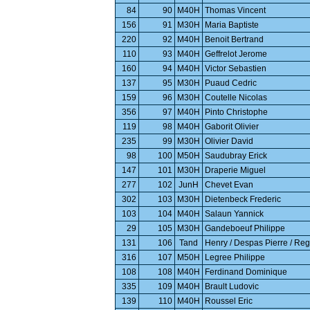
84
90
M40H
Thomas Vincent
156
91
M30H
Maria Baptiste
220
92
M40H
Benoit Bertrand
110
93
M40H
Geffrelot Jerome
160
94
M40H
Victor Sebastien
137
95
M30H
Puaud Cedric
159
96
M30H
Coutelle Nicolas
356
97
M40H
Pinto Christophe
119
98
M40H
Gaborit Olivier
235
99
M30H
Olivier David
98
100
M50H
Saudubray Erick
147
101
M30H
Draperie Miguel
277
102
JunH
Chevet Evan
302
103
M30H
Dietenbeck Frederic
103
104
M40H
Salaun Yannick
29
105
M30H
Gandeboeuf Philippe
131
106
Tand
Henry / Despas Pierre / Reg
316
107
M50H
Legree Philippe
108
108
M40H
Ferdinand Dominique
335
109
M40H
Brault Ludovic
139
110
M40H
Roussel Eric