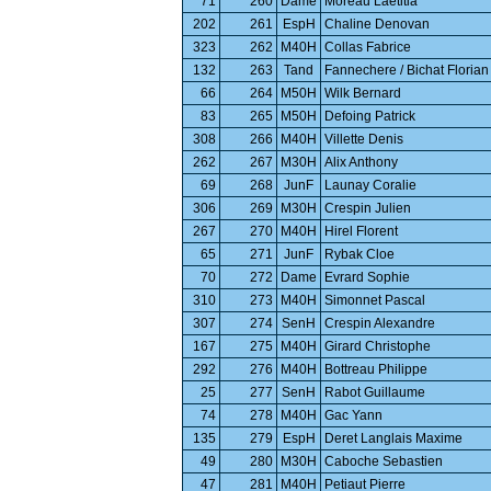
71
260
Dame
Moreau Laetitia
202
261
EspH
Chaline Denovan
323
262
M40H
Collas Fabrice
132
263
Tand
Fannechere / Bichat Florian
66
264
M50H
Wilk Bernard
83
265
M50H
Defoing Patrick
308
266
M40H
Villette Denis
262
267
M30H
Alix Anthony
69
268
JunF
Launay Coralie
306
269
M30H
Crespin Julien
267
270
M40H
Hirel Florent
65
271
JunF
Rybak Cloe
70
272
Dame
Evrard Sophie
310
273
M40H
Simonnet Pascal
307
274
SenH
Crespin Alexandre
167
275
M40H
Girard Christophe
292
276
M40H
Bottreau Philippe
25
277
SenH
Rabot Guillaume
74
278
M40H
Gac Yann
135
279
EspH
Deret Langlais Maxime
49
280
M30H
Caboche Sebastien
47
281
M40H
Petiaut Pierre