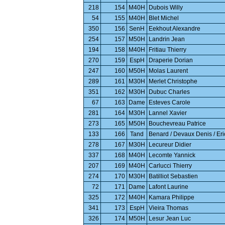
218
154
M40H
Dubois Willy
54
155
M40H
Blet Michel
350
156
SenH
Eekhout Alexandre
254
157
M50H
Landrin Jean
194
158
M40H
Fritiau Thierry
270
159
EspH
Draperie Dorian
247
160
M50H
Molas Laurent
289
161
M30H
Merlet Christophe
351
162
M30H
Dubuc Charles
67
163
Dame
Esteves Carole
281
164
M30H
Lannel Xavier
273
165
M50H
Bouchevreau Patrice
133
166
Tand
Benard / Devaux Denis / Eri
278
167
M30H
Lecureur Didier
337
168
M40H
Lecomte Yannick
207
169
M40H
Carlucci Thierry
274
170
M30H
Batilliot Sebastien
72
171
Dame
Lafont Laurine
325
172
M40H
Kamara Philippe
341
173
EspH
Vieira Thomas
326
174
M50H
Lesur Jean Luc