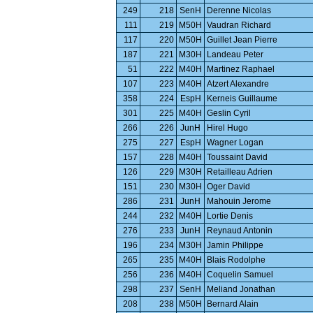
249
218
SenH
Derenne Nicolas
111
219
M50H
Vaudran Richard
117
220
M50H
Guillet Jean Pierre
187
221
M30H
Landeau Peter
51
222
M40H
Martinez Raphael
107
223
M40H
Atzert Alexandre
358
224
EspH
Kerneis Guillaume
301
225
M40H
Geslin Cyril
266
226
JunH
Hirel Hugo
275
227
EspH
Wagner Logan
157
228
M40H
Toussaint David
126
229
M30H
Retailleau Adrien
151
230
M30H
Oger David
286
231
JunH
Mahouin Jerome
244
232
M40H
Lortie Denis
276
233
JunH
Reynaud Antonin
196
234
M30H
Jamin Philippe
265
235
M40H
Blais Rodolphe
256
236
M40H
Coquelin Samuel
298
237
SenH
Meliand Jonathan
208
238
M50H
Bernard Alain