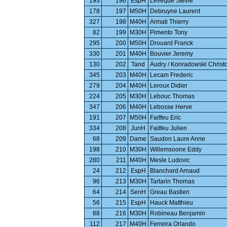
193
196
EspH
Leveque Stevie
178
197
M50H
Debruyne Laurent
327
198
M40H
Armati Thierry
82
199
M30H
Pimento Tony
295
200
M50H
Drouard Franck
330
201
M40H
Bouvier Jeremy
130
202
Tand
Audry / Konradowski Christo
345
203
M40H
Lecam Frederic
279
204
M40H
Leroux Didier
224
205
M30H
Lebouc Thomas
347
206
M40H
Lebosse Herve
191
207
M50H
Faitfeu Eric
334
208
JunH
Faitfeu Julien
68
209
Dame
Saudon Laure Anne
198
210
M30H
Willemsoone Eddy
280
211
M40H
Mesle Ludovic
24
212
EspH
Blanchard Arnaud
96
213
M30H
Tartarin Thomas
64
214
SenH
Greau Bastien
56
215
EspH
Hauck Matthieu
88
216
M30H
Robineau Benjamin
112
217
M40H
Ferreira Orlando