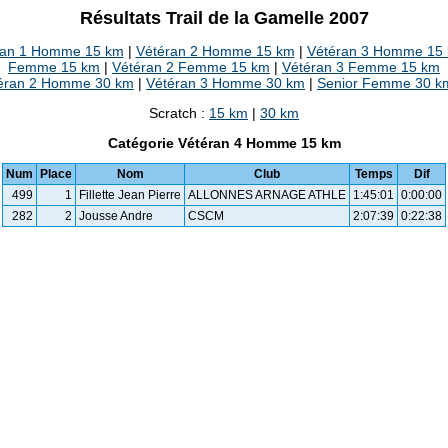
Résultats Trail de la Gamelle 2007
ran 1 Homme 15 km
|
Vétéran 2 Homme 15 km
|
Vétéran 3 Homme 15
Femme 15 km
|
Vétéran 2 Femme 15 km
|
Vétéran 3 Femme 15 km
éran 2 Homme 30 km
|
Vétéran 3 Homme 30 km
|
Senior Femme 30 k
Scratch :
15 km
|
30 km
Catégorie Vétéran 4 Homme 15 km
Num
Place
Nom
Club
Temps
Dif
499
1
Fillette Jean Pierre
ALLONNES ARNAGE ATHLE
1:45:01
0:00:00
282
2
Jousse Andre
CSCM
2:07:39
0:22:38