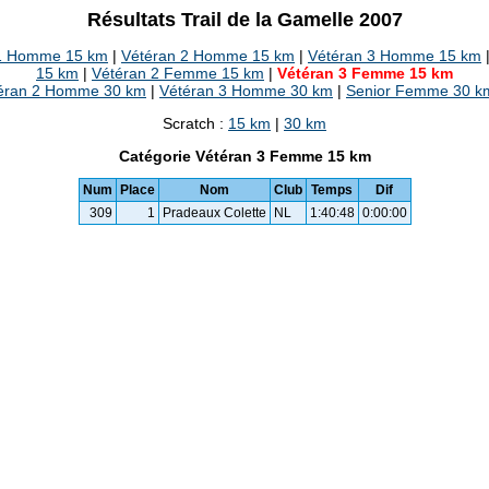
Résultats Trail de la Gamelle 2007
 1 Homme 15 km
|
Vétéran 2 Homme 15 km
|
Vétéran 3 Homme 15 km
15 km
|
Vétéran 2 Femme 15 km
|
Vétéran 3 Femme 15 km
éran 2 Homme 30 km
|
Vétéran 3 Homme 30 km
|
Senior Femme 30 k
Scratch :
15 km
|
30 km
Catégorie Vétéran 3 Femme 15 km
Num
Place
Nom
Club
Temps
Dif
309
1
Pradeaux Colette
NL
1:40:48
0:00:00