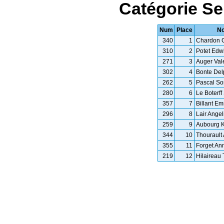
Catégorie S
Num
Place
N
340
1
Chardon 
310
2
Potet Edw
271
3
Auger Val
302
4
Bonte Del
262
5
Pascal So
280
6
Le Boterff
357
7
Billant E
296
8
Lair Ange
259
9
Aubourg K
344
10
Thourault 
355
11
Forget An
219
12
Hilaireau