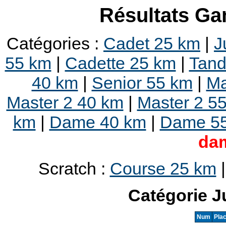
Résultats Ga
Catégories :
Cadet 25 km
|
J
55 km
|
Cadette 25 km
|
Tan
40 km
|
Senior 55 km
|
Ma
Master 2 40 km
|
Master 2 5
km
|
Dame 40 km
|
Dame 5
da
Scratch :
Course 25 km
Catégorie J
Num
Pla