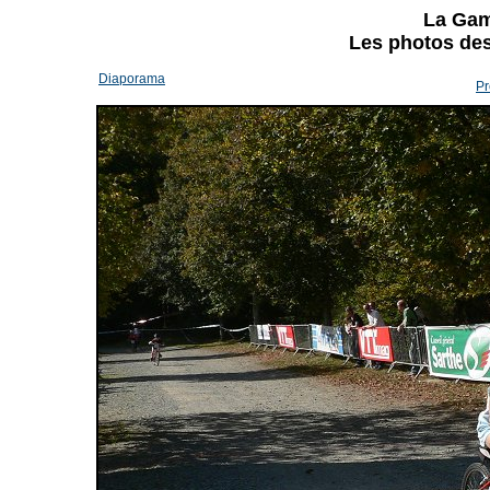
La Gam
Les photos des 
Diaporama
Pr