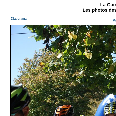
La Gam
Les photos des 
Diaporama
Pr