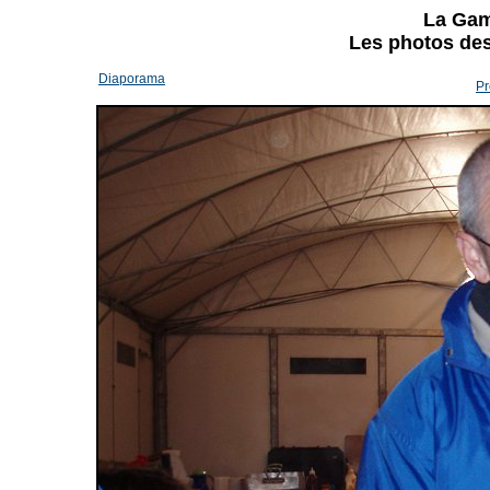
La Gam
Les photos des 
Diaporama
Pr