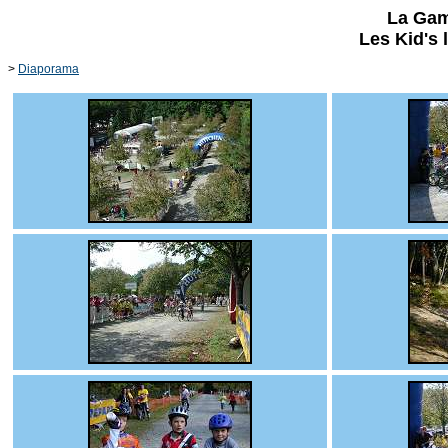
La Gam
Les Kid's 
>
Diaporama