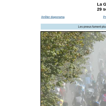
La G
29 s
Arrêter diaporama
Pr
Les pneus fument plu