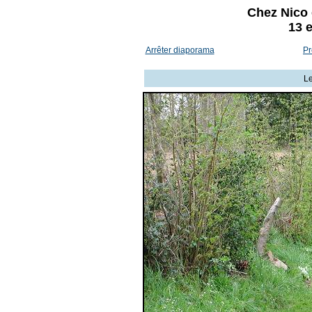
Chez Nico
13 e
Arrêter diaporama
Pr
Le